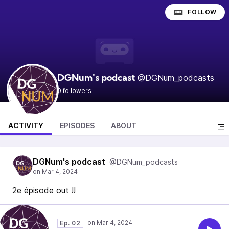
FOLLOW
@DGNum_podcasts
DGNum's podcast
0 followers
ACTIVITY
EPISODES
ABOUT
DGNum's podcast
@DGNum_podcasts
2e épisode out !!
Ep. 02